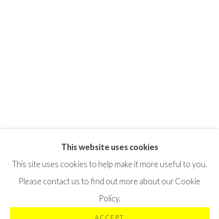
This website uses cookies
Privacy Policy
Terms & Conditions
This site uses cookies to help make it more useful to you.
©2025 STICHTING MOYA
SITE BY ARTLOGIC
Please contact us to find out more about our Cookie
Policy.
ACCEPT