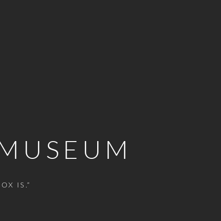
T MUSEUM
OX IS.”