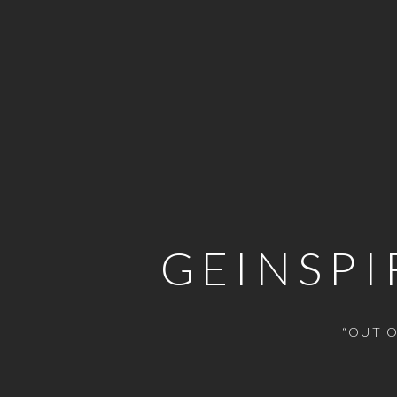
GEINSPI
“OUT O