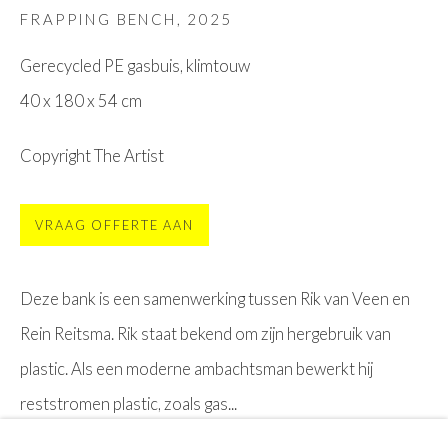
ABOUT US
FRAPPING BENCH
,
2025
Vision en missi
on
Gerecycled PE gasbuis, klimtouw
Stichting MOYA
40 x 180 x 54 cm
Frequently asked questions
Copyright The Artist
MORE
Friends of MOYA
VRAAG OFFERTE AAN
Events at MOYA
Interesting posts
Deze bank is een samenwerking tussen Rik van Veen en
Rein Reitsma. Rik staat bekend om zijn hergebruik van
Buy tickets
plastic. Als een moderne ambachtsman bewerkt hij
reststromen plastic, zoals gas...