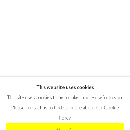
This website uses cookies
Privacy Policy
Terms & Conditions
This site uses cookies to help make it more useful to you.
©2025 STICHTING MOYA
SITE BY ARTLOGIC
Please contact us to find out more about our Cookie
Policy.
ACCEPT