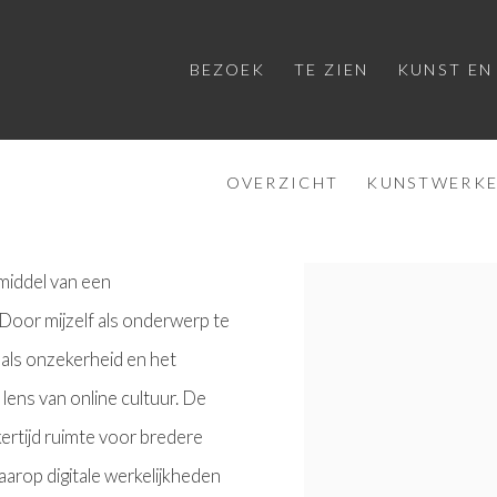
BEZOEK
TE ZIEN
KUNST EN
OVERZICHT
KUNSTWERK
middel van een
View works.
 Door mijzelf als onderwerp te
oals onzekerheid en het
lens van online cultuur. De
jkertijd ruimte voor bredere
aarop digitale werkelijkheden