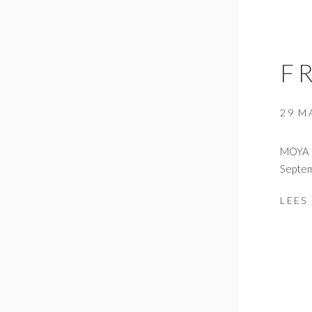
F
29 M
MOYA p
Septem
LEES