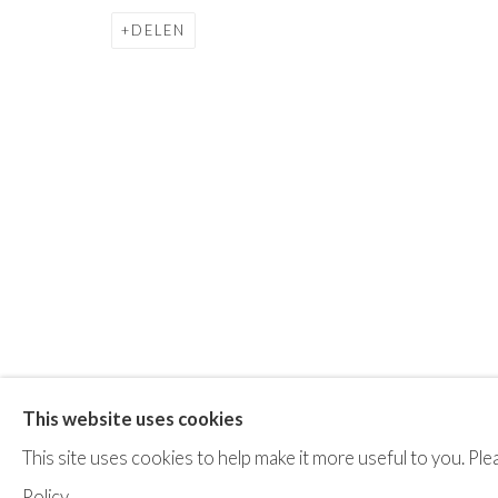
DELEN
Privacy Policy
Terms & Conditions
©2025 STICHTING MOYA
SITE BY ARTLOGIC
This website uses cookies
This site uses cookies to help make it more useful to you. P
Policy.