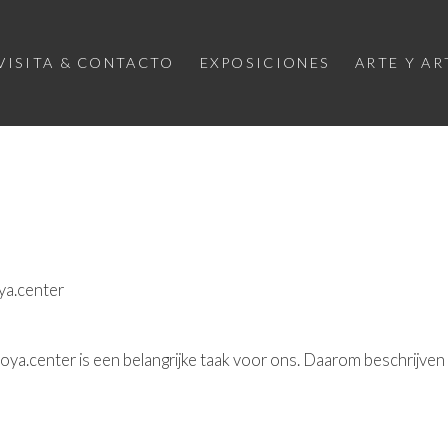
VISITA & CONTACTO
EXPOSICIONES
ARTE Y AR
ya.center
a.center is een belangrijke taak voor ons. Daarom beschrijven 