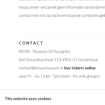
moya.center verzamelt geen informatie van kinderen
contact met ons op via bovenstaande contactmogeli
CONTACT
MOYA - Museum Of Young Art
Sint Vincentiusstraat 113, 4901 GJ Oosterhout
contact@moya.museum
or
buy tickets online
open Fr
. - Su. 11am - 5pm
(mon - thu only groups)
Privacy Policy
Terms & Conditions
This website uses cookies
©2025 STICHTING MOYA
SITE BY ARTLOGIC