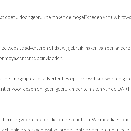
Dat doet u door gebruik te maken de mogelijkheden van uw brows
 onze website adverteren of dat wij gebruik maken van een andere
or moya.center te beïnvloeden.
t het mogelijk dat er advertenties op onze website worden get
unt er voor kiezen om geen gebruik meer te maken van de DART 
escherming voor kinderen die online actief zijn. We moedigen oud
zich online gedragen, wat ze precies online doen en kunt u helpe