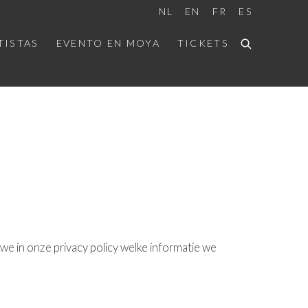
NL
EN
FR
ES
TISTAS
EVENTO EN MOYA
TICKETS
we in onze privacy policy welke informatie we