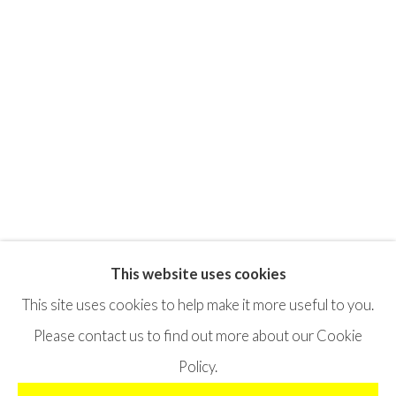
This website uses cookies
Privacy Policy
Terms & Conditions
This site uses cookies to help make it more useful to you.
©2025 STICHTING MOYA
SITE BY ARTLOGIC
Please contact us to find out more about our Cookie
Policy.