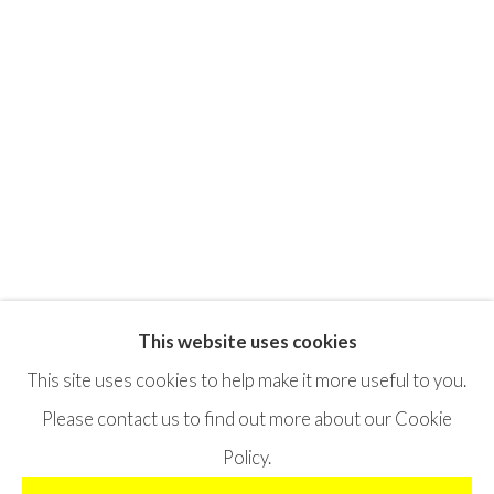
This website uses cookies
Privacy Policy
Terms & Conditions
This site uses cookies to help make it more useful to you.
©2025 STICHTING MOYA
SITE BY ARTLOGIC
Please contact us to find out more about our Cookie
Policy.