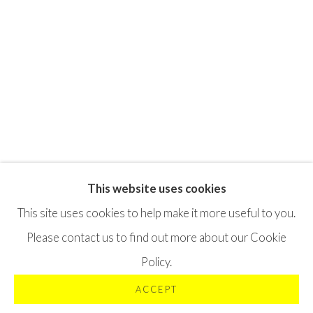
This website uses cookies
Privacy Policy
Terms & Conditions
This site uses cookies to help make it more useful to you.
©2025 STICHTING MOYA
SITE BY ARTLOGIC
Please contact us to find out more about our Cookie
Policy.
ACCEPT
VRAAG OFFERTE AAN
DELEN