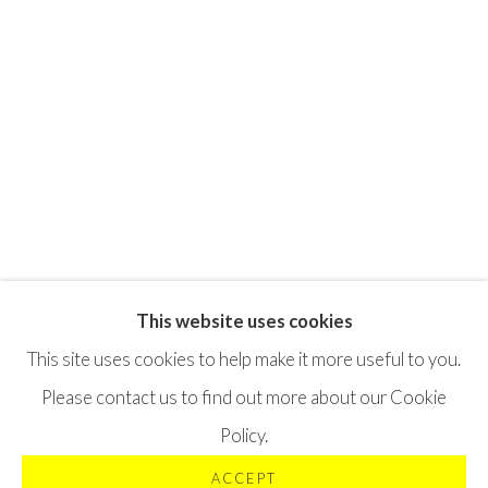
This website uses cookies
Privacy Policy
Terms & Conditions
This site uses cookies to help make it more useful to you.
©2025 STICHTING MOYA
SITE BY ARTLOGIC
Please contact us to find out more about our Cookie
Policy.
ACCEPT