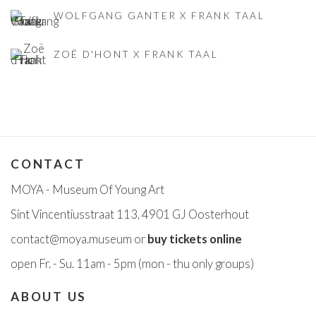
WOLFGANG GANTER X FRANK TAAL
ZOË D'HONT X FRANK TAAL
CONTACT
MOYA - Museum Of Young Art
Sint Vincentiusstraat 113, 4901 GJ Oosterhout
contact@moya.museum
or
buy tickets online
open Fr
. - Su. 11am - 5pm
(mon - thu only groups)
ABOUT US